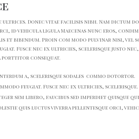
ce
 ultrices. Donec vitae facilisis nibh. Nam dictum d
orci, id vehicula ligula Maecenas nunc eros, condi
is et bibendum. Proin com modo pulvinar nisi, vel s
at. Fusce nec ex ultricies, scelerisque justo nec,
a porttitor consequat.
nterdum a, scelerisque sodales commo dotortor.
modo feugiat. Fusce nec ex ultricies, scelerisque.
eger sem libero, faucibus sed imperdiet quisque qui
estie quis luctus viverra pellentesque orci, vehic