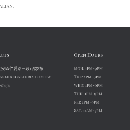
alian.
cts
Open Hours
安區仁愛路三段17號8樓
Mon: 1pm-9pm
asminegalleria.com.tw
Tue: 1pm-9pm
-0838
Wed: 1pm-9pm
Thu: 1pm-9pm
Fri: 1pm-9pm
Sat: 11am-7pm