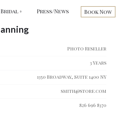
Bridal
Press/News
Book Now
Manning
Photo Reseller
3 Years
1350 Broadway, Suite 1400 NY
smith@store.com
826 696 8370