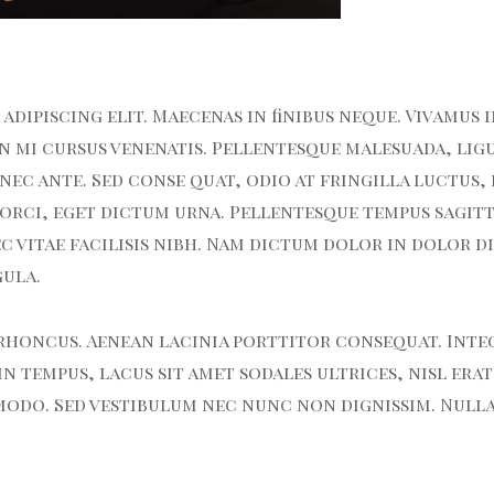
dipiscing elit. Maecenas in finibus neque. Vivamus i
n mi cursus venenatis. Pellentesque malesuada, ligu
ec ante. Sed conse quat, odio at fringilla luctus,
rci, eget dictum urna. Pellentesque tempus sagitti
c vitae facilisis nibh. Nam dictum dolor in dolor d
gula.
rhoncus. Aenean lacinia porttitor consequat. Integ
 tempus, lacus sit amet sodales ultrices, nisl erat 
odo. Sed vestibulum nec nunc non dignissim. Nulla