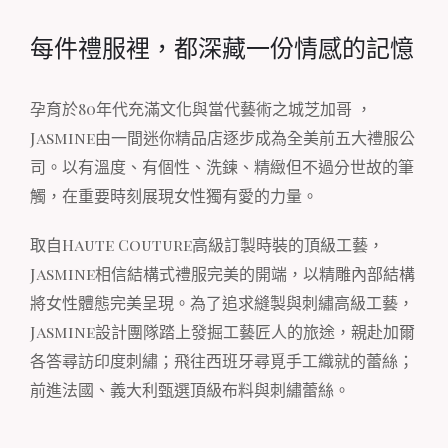
每件禮服裡，都深藏一份情感的記憶
孕育於80年代充滿文化與當代藝術之城芝加哥 ，
Jasmine由一間迷你精品店逐步成為全美前五大禮服公
司。以有溫度、有個性、洗鍊、精緻但不過分世故的筆
觸，在重要時刻展現女性獨有愛的力量。
取自Haute Couture高級訂製時裝的頂級工藝，
Jasmine相信結構式禮服完美的開端，以精雕內部結構
將女性體態完美呈現。為了追求縫製與刺繡高級工藝，
Jasmine設計團隊踏上發掘工藝匠人的旅途，親赴加爾
各答尋訪印度刺繡；飛往西班牙尋覓手工織就的蕾絲；
前進法國、義大利甄選頂級布料與刺繡蕾絲。