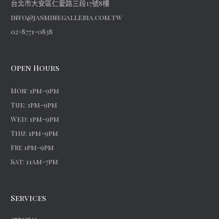
台北市大安區仁愛路三段17號8樓
info@jasminegalleria.com.tw
02-8771-0838
Open Hours
Mon: 1pm-9pm
Tue: 1pm-9pm
Wed: 1pm-9pm
Thu: 1pm-9pm
Fri: 1pm-9pm
Sat: 11am-7pm
Services