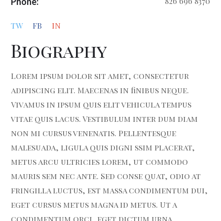
826 696 8370
Phone:
TW
FB
IN
Biography
Lorem ipsum dolor sit amet, consectetur
adipiscing elit. Maecenas in finibus neque.
Vivamus in ipsum quis elit vehicula tempus
vitae quis lacus. Vestibulum inter dum diam
non mi cursus venenatis. Pellentesque
malesuada, ligula quis digni ssim placerat,
metus arcu ultricies lorem, ut commodo
mauris sem nec ante. Sed conse quat, odio at
fringilla luctus, est massa condimentum dui,
eget cursus metus magna id metus. Ut a
condimentum orci, eget dictum urna.