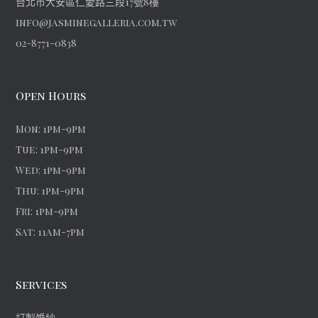
台北市大安區仁愛路三段17號8樓
info@jasminegalleria.com.tw
02-8771-0838
Open Hours
Mon: 1pm-9pm
Tue: 1pm-9pm
Wed: 1pm-9pm
Thu: 1pm-9pm
Fri: 1pm-9pm
Sat: 11am-7pm
Services
訂製婚紗