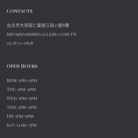
Contacts
台北市大安區仁愛路三段17號8樓
info@jasminegalleria.com.tw
02-8771-0838
Open Hours
Mon: 1pm-9pm
Tue: 1pm-9pm
Wed: 1pm-9pm
Thu: 1pm-9pm
Fri: 1pm-9pm
Sat: 11am-7pm