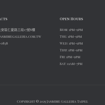
cts
Open Hours
安區仁愛路三段17號8樓
Mon: 1pm-9pm
asminegalleria.com.tw
Tue: 1pm-9pm
-0838
Wed: 1pm-9pm
Thu: 1pm-9pm
Fri: 1pm-9pm
Sat: 11am-7pm
Copyright © 2025 Jasmine Galleria Taipei.