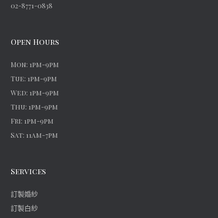
02-8771-0838
Open Hours
Mon: 1pm-9pm
Tue: 1pm-9pm
Wed: 1pm-9pm
Thu: 1pm-9pm
Fri: 1pm-9pm
Sat: 11am-7pm
Services
訂製婚紗
訂製白紗