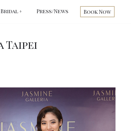
Bridal
Press/News
Book Now
 Taipei