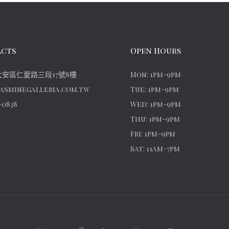
cts
Open Hours
安區仁愛路三段17號8樓
Mon: 1pm-9pm
asminegalleria.com.tw
Tue: 1pm-9pm
-0838
Wed: 1pm-9pm
Thu: 1pm-9pm
Fri: 1pm-9pm
Sat: 11am-7pm