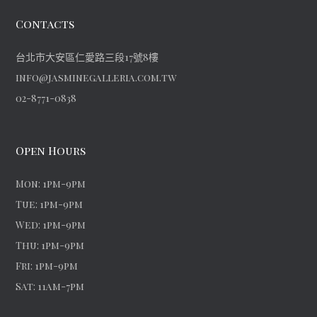
Contacts
台北市大安區仁愛路三段17號8樓
info@jasminegalleria.com.tw
02-8771-0838
Open Hours
Mon: 1pm-9pm
Tue: 1pm-9pm
Wed: 1pm-9pm
Thu: 1pm-9pm
Fri: 1pm-9pm
Sat: 11am-7pm